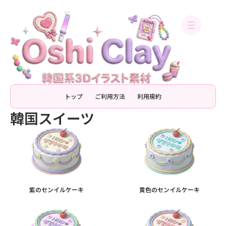
内
容
を
ス
キ
ッ
プ
トップ
ご利用方法
利用規約
韓国スイーツ
紫のセンイルケーキ
黄色のセンイルケーキ