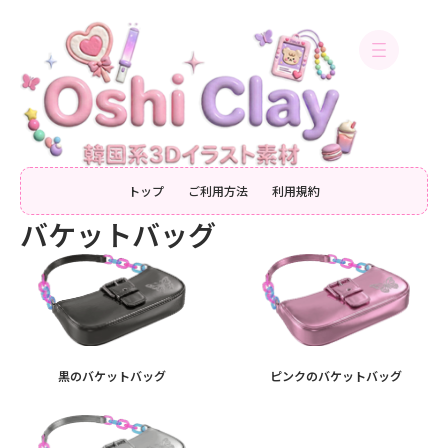
内
容
を
ス
キ
ッ
プ
トップ
ご利用方法
利用規約
バケットバッグ
黒のバケットバッグ
ピンクのバケットバッグ