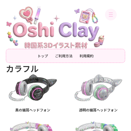
内
容
を
ス
キ
ッ
プ
トップ
ご利用方法
利用規約
カラフル
黒の猫耳ヘッドフォン
透明の猫耳ヘッドフォン