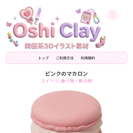
内
容
を
ス
キ
ッ
プ
トップ
ご利用方法
利用規約
ピンクのマカロン
スイーツ
,
食べ物・飲み物