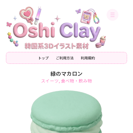
内
容
を
ス
キ
ッ
プ
トップ
ご利用方法
利用規約
緑のマカロン
スイーツ
,
食べ物・飲み物