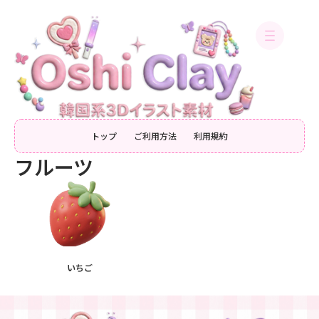
内
容
を
ス
キ
ッ
プ
トップ
ご利用方法
利用規約
フルーツ
いちご